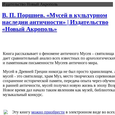
Издательство Новый Акрополь
В. П. Поршнев. «Мусей в культурном
наследии античности» | Издательство
«Новый Акрополь»
Книга рассказывает о феномене античного Мусея – святилища
дает сравнительный анализ всех известных по археологическ
и памятникам письменности Мусеев античного мира.
Мусей в Древней Греции никогда не был просто хранилищем.
мусей - это святилище, храм Муз, место творческих соревнова
сохранение исторической памяти, передача опыта через обуче
в ранней античности, мусей получил новую жизнь в эпоху Воз
Новое время дал начало таким явлениям как музей, библиотека
музыкальный конкурс.
Эту книгу
можно приобрести
в электронном виде во всех